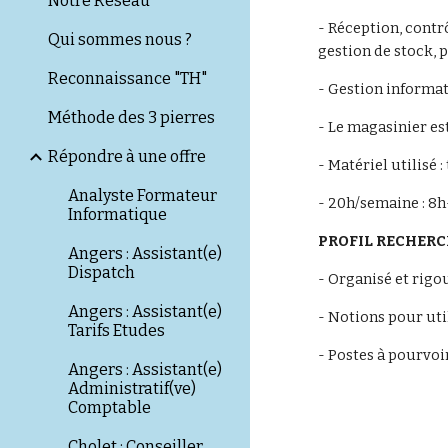
Notre Réseau
- Réception, contrô
Qui sommes nous ?
gestion de stock, 
Reconnaissance "TH"
- Gestion informat
Méthode des 3 pierres
- Le magasinier est
Répondre à une offre
- Matériel utilisé 
Analyste Formateur
- 20h/semaine : 8h
Informatique
PROFIL RECHER
Angers : Assistant(e)
Dispatch
- Organisé et rigo
Angers : Assistant(e)
- Notions pour uti
Tarifs Etudes
- Postes à pourvoi
Angers : Assistant(e)
Administratif(ve)
Comptable
Cholet : Conseiller