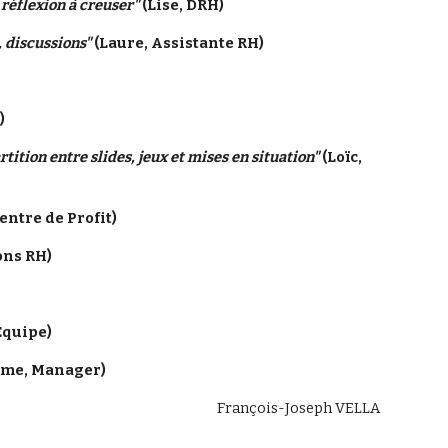
réflexion à creuser"
 (Lise, DRH)
 discussions"
 (Laure, Assistante RH)
)
tion entre slides, jeux et mises en situation"
 (Loïc, 
Centre de Profit)
ons RH)
Equipe)
ôme, Manager)
François-Joseph VELLA