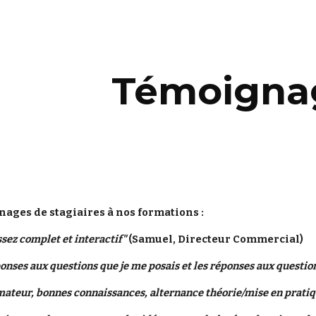
ip to main content
Skip to navigat
Témoigna
nages de stagiaires à nos formations :
assez complet et interactif"
 (Samuel, Directeur Commercial)
ponses aux questions que je me posais et les réponses aux question
mateur, bonnes connaissances, alternance théorie/mise en prati