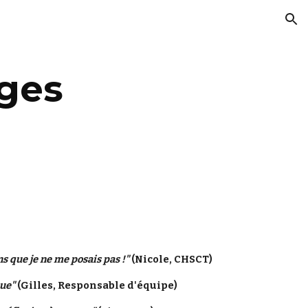
ion
ges
s que je ne me posais pas !" 
(Nicole, CHSCT)
que"
 (Gilles, Responsable d'équipe)