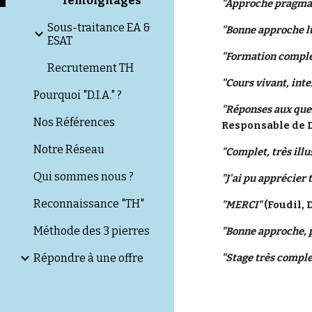
Témoignages
"Approche pragmati
Sous-traitance EA &
"Bonne approche lu
ESAT
"Formation complèt
Recrutement TH
"Cours vivant, int
Pourquoi "D.I.A." ?
"Réponses aux ques
Nos Références
Responsable de 
Notre Réseau
"Complet, très illu
Qui sommes nous ?
"J'ai pu apprécier
Reconnaissance "TH"
"MERCI"
 (Foudil,
Méthode des 3 pierres
"Bonne approche, p
Répondre à une offre
"Stage très comple